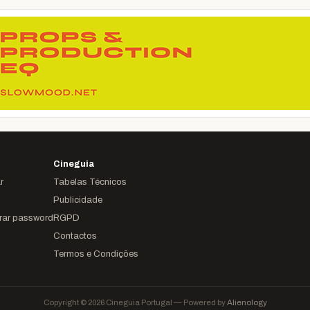
Cineguia
r
Tabelas Técnicos
Publicidade
rar password
RGPD
Contactos
Termos e Condições
Copyright © 2026 Cineguia Portugal — Powered by
Alienology