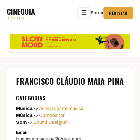
CINEGUIA
☰
REGISTAR
Entrar
PORTUGAL
FRANCISCO CLÁUDIO MAIA PINA
CATEGORIAS
Música
->
Arranjador de música
Música
->
Compositor
Som
->
Sound Designer
Email
franciscomaiapina@gmail.com