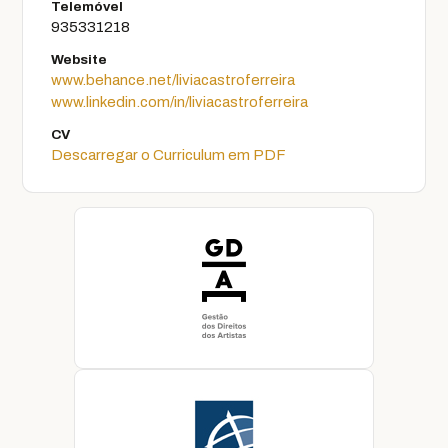
Telemóvel
935331218
Website
www.behance.net/liviacastroferreira
www.linkedin.com/in/liviacastroferreira
CV
Descarregar o Curriculum em PDF