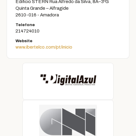
Edificio STERN Rua Alfredo da Silva, 8A–3ºG
Quinta Grande – Alfragide
2610-016 - Amadora
Telefone
214724010
Website
www.ibertelco.com/pt/inicio