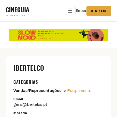
CINEGUIA
☰
REGISTAR
Entrar
PORTUGAL
IBERTELCO
CATEGORIAS
Vendas/Representações
->
Equipamento
Email
geral@ibertelco.pt
Morada