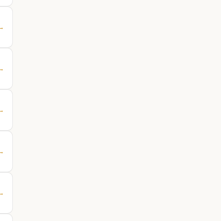
 →
 →
 →
 →
 →