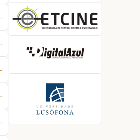
 →
 →
 →
 →
 →