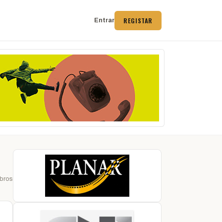
REGISTAR
Entrar
bros
 →