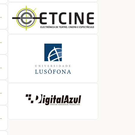
 →
 →
 →
 →
 →