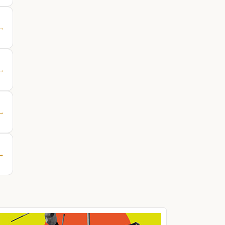
 →
 →
 →
 →