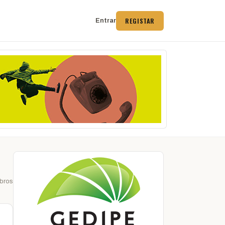
REGISTAR
Entrar
bros
 →