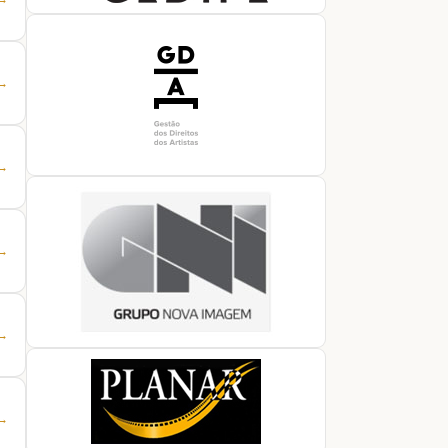
 →
 →
 →
 →
 →