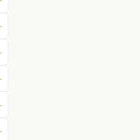
 →
 →
 →
 →
 →