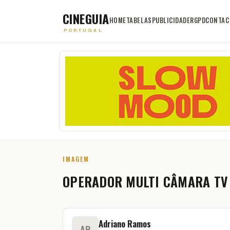
CINEGUIA
HOME
TABELAS
PUBLICIDADE
RGPD
CONTAC
PORTUGAL
IMAGEM
OPERADOR MULTI CÂMARA TV
Adriano Ramos
AR