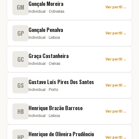
Gonçalo Moreira
GM
Ver perfil →
Individual · Odivelas
Gonçalo Penalva
GP
Ver perfil →
Individual · Lisboa
Graça Castanheira
GC
Ver perfil →
Individual · Oeiras
Gustavo Luís Pires Dos Santos
GS
Ver perfil →
Individual · Porto
Henrique Brazão Barroso
HB
Ver perfil →
Individual · Lisboa
Henrique de Oliveira Prudêncio
HP
Ver perfil →