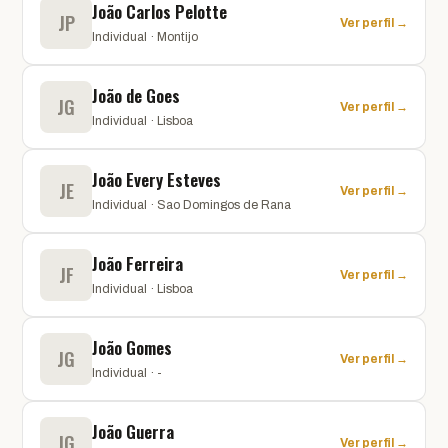
João Carlos Pelotte
JP
Ver perfil →
Individual · Montijo
João de Goes
JG
Ver perfil →
Individual · Lisboa
João Every Esteves
JE
Ver perfil →
Individual · Sao Domingos de Rana
João Ferreira
JF
Ver perfil →
Individual · Lisboa
João Gomes
JG
Ver perfil →
Individual · -
João Guerra
JG
Ver perfil →