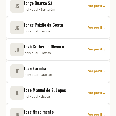
Jorge Duarte Sá
JS
Ver perfil →
Individual · Santarém
Jorge Paixão da Costa
JC
Ver perfil →
Individual · Lisboa
José Carlos de Oliveira
JO
Ver perfil →
Individual · Caxias
José Farinha
JF
Ver perfil →
Individual · Queijas
José Manuel de S. Lopes
JL
Ver perfil →
Individual · Lisboa
José Nascimento
JN
Ver perfil →