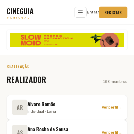
CINEGUIA
☰
REGISTAR
Entrar
PORTUGAL
REALIZAÇÃO
REALIZADOR
193 membros
Alvaro Romão
AR
Ver perfil →
Individual · Leiria
Ana Rocha de Sousa
AS
Ver perfil →