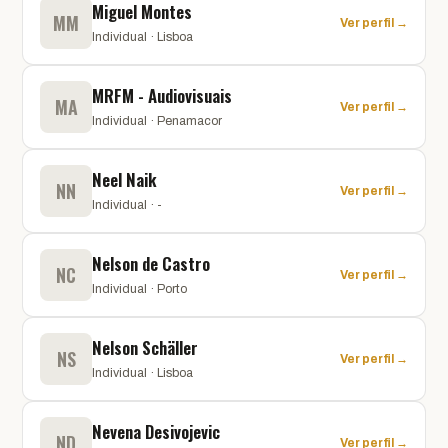
Miguel Montes
MM
Ver perfil →
Individual · Lisboa
MRFM - Audiovisuais
MA
Ver perfil →
Individual · Penamacor
Neel Naik
NN
Ver perfil →
Individual · -
Nelson de Castro
NC
Ver perfil →
Individual · Porto
Nelson Schäller
NS
Ver perfil →
Individual · Lisboa
Nevena Desivojevic
ND
Ver perfil →