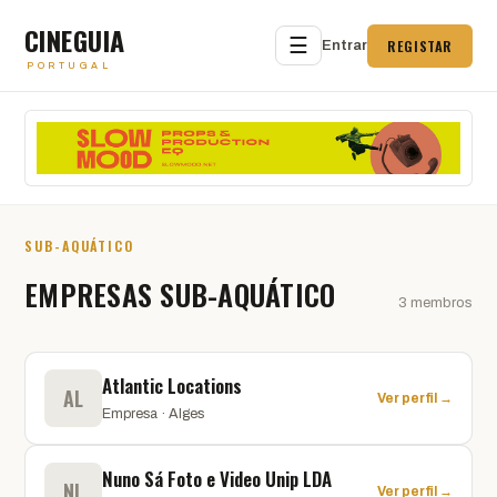
CINEGUIA
☰
REGISTAR
Entrar
PORTUGAL
SUB-AQUÁTICO
EMPRESAS SUB-AQUÁTICO
3 membros
Atlantic Locations
AL
Ver perfil →
Empresa · Alges
Nuno Sá Foto e Video Unip LDA
NL
Ver perfil →