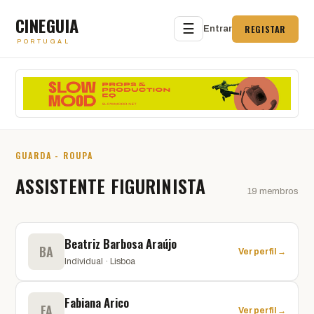
CINEGUIA
☰
REGISTAR
Entrar
PORTUGAL
GUARDA - ROUPA
ASSISTENTE FIGURINISTA
19 membros
Beatriz Barbosa Araújo
BA
Ver perfil →
Individual · Lisboa
Fabiana Arico
FA
Ver perfil →