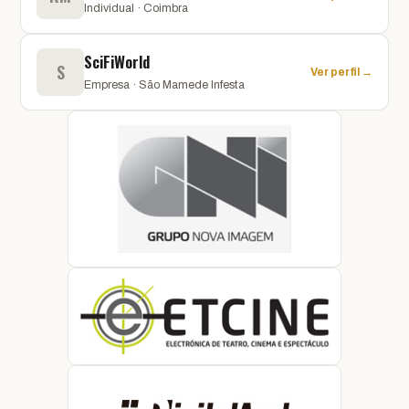
Individual · Coimbra
SciFiWorld
S
Ver perfil →
Empresa · São Mamede Infesta