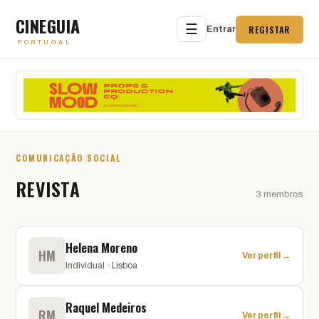
CINEGUIA
☰
REGISTAR
Entrar
PORTUGAL
COMUNICAÇÃO SOCIAL
REVISTA
3 membros
Helena Moreno
HM
Ver perfil →
Individual · Lisboa
Raquel Medeiros
RM
Ver perfil →