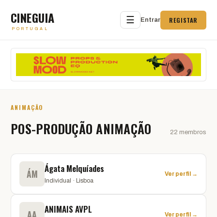
CINEGUIA
☰
REGISTAR
Entrar
PORTUGAL
ANIMAÇÃO
POS-PRODUÇÃO ANIMAÇÃO
22 membros
Ágata Melquíades
ÁM
Ver perfil →
Individual · Lisboa
ANIMAIS AVPL
AA
Ver perfil →