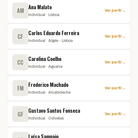
Ana Malato
AM
Ver perfil →
Individual · Lisboa
Carlos Eduardo Ferreira
CF
Ver perfil →
Individual · Algés - Lisboa
Carolina Coelho
CC
Ver perfil →
Individual · Agualva
Frederico Machado
FM
Ver perfil →
Individual · Alcabideche
Gustavo Santos Fonseca
GF
Ver perfil →
Individual · Odivelas
Luísa Sampaio