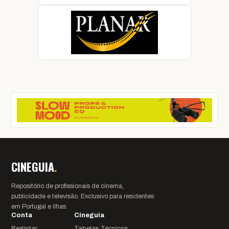
CINEGUIA
.
Repositório de profissionais de cinema,
publicidade e televisão. Exclusivo para residentes
em Portugal e ilhas.
Conta
Cineguia
Registar
Tabelas Técnicos