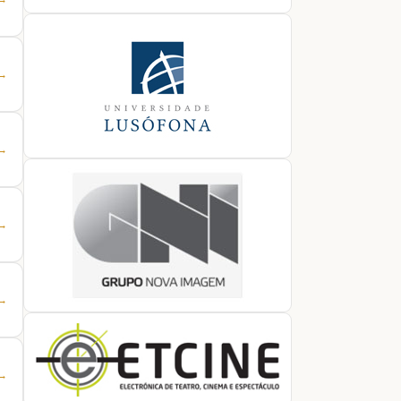
 →
 →
 →
 →
 →