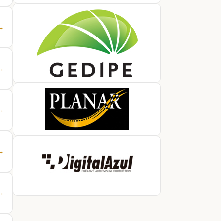
 →
 →
 →
 →
 →