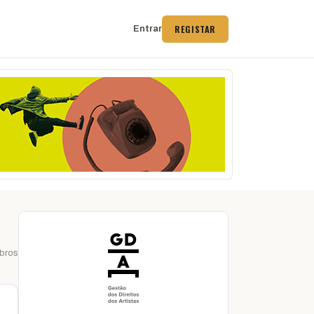
REGISTAR
Entrar
bros
 →