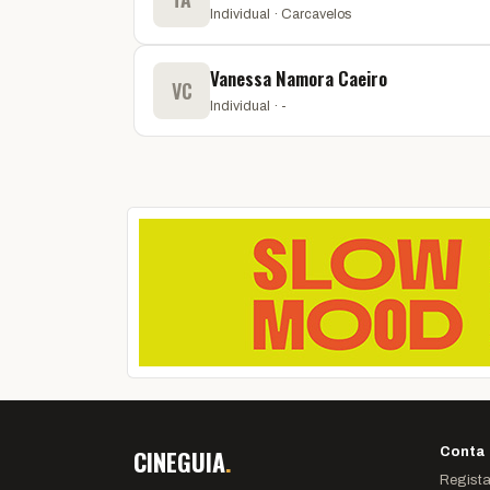
Individual · Carcavelos
Vanessa Namora Caeiro
VC
Individual · -
CINEGUIA
.
Conta
Regista