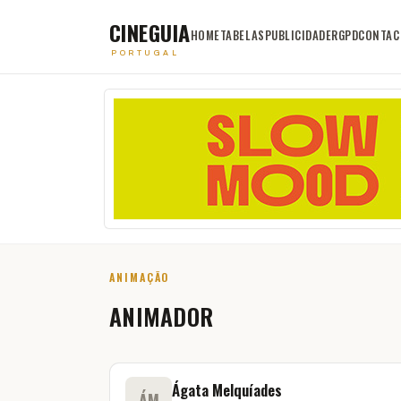
CINEGUIA
HOME
TABELAS
PUBLICIDADE
RGPD
CONTAC
PORTUGAL
ANIMAÇÃO
ANIMADOR
Ágata Melquíades
ÁM