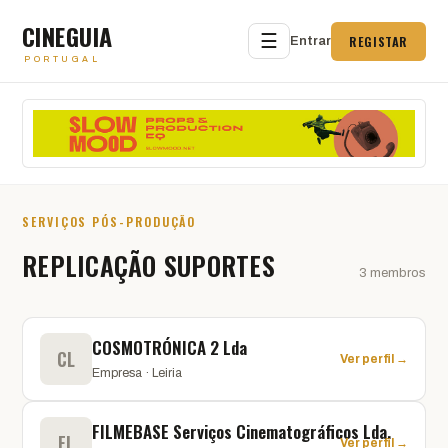
CINEGUIA
☰
REGISTAR
Entrar
PORTUGAL
SERVIÇOS PÓS-PRODUÇÃO
REPLICAÇÃO SUPORTES
3 membros
COSMOTRÓNICA 2 Lda
CL
Ver perfil →
Empresa · Leiria
FILMEBASE Serviços Cinematográficos Lda.
FL
Ver perfil →