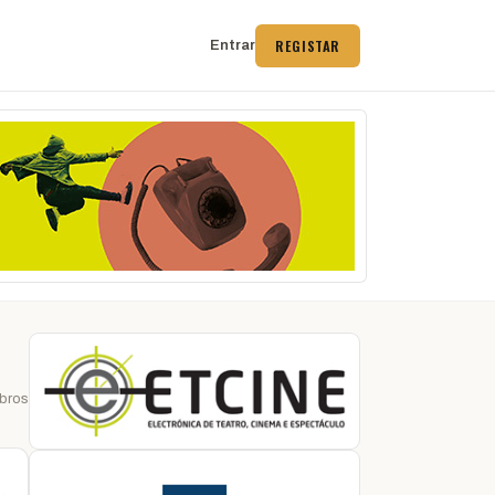
REGISTAR
Entrar
bros
 →