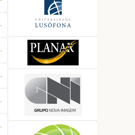
 →
 →
 →
 →
 →