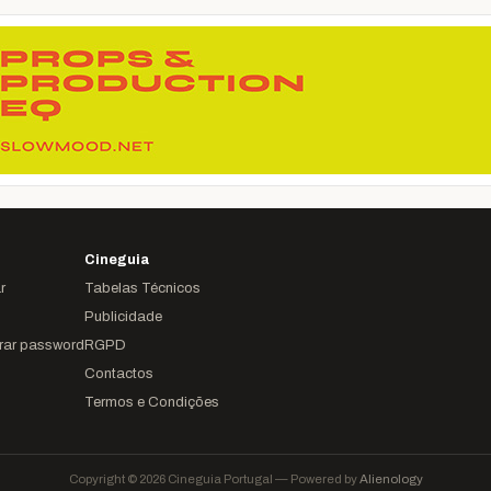
Cineguia
r
Tabelas Técnicos
Publicidade
rar password
RGPD
Contactos
Termos e Condições
Copyright © 2026 Cineguia Portugal — Powered by
Alienology