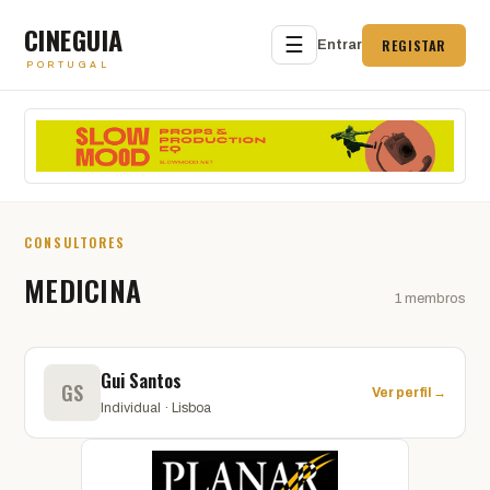
CINEGUIA
☰
REGISTAR
Entrar
PORTUGAL
CONSULTORES
MEDICINA
1 membros
Gui Santos
GS
Ver perfil →
Individual · Lisboa