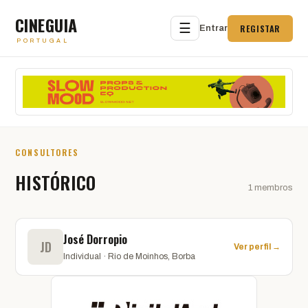
CINEGUIA
☰
REGISTAR
Entrar
PORTUGAL
CONSULTORES
HISTÓRICO
1 membros
José Dorropio
JD
Ver perfil →
Individual · Rio de Moinhos, Borba