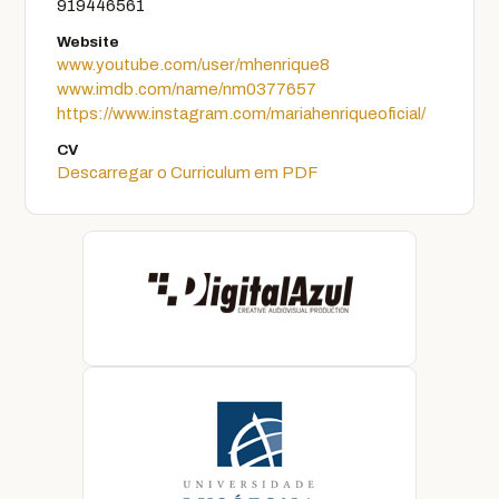
919446561
Website
www.youtube.com/user/mhenrique8
www.imdb.com/name/nm0377657
https://www.instagram.com/mariahenriqueoficial/
CV
Descarregar o Curriculum em PDF