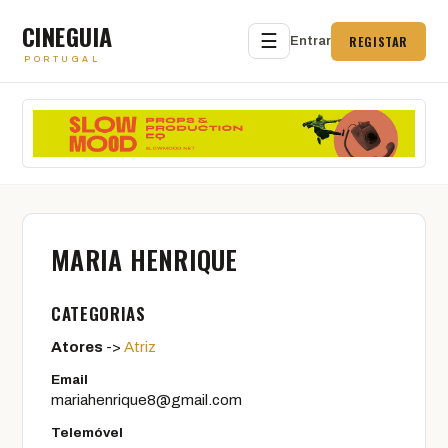
CINEGUIA
☰
REGISTAR
Entrar
PORTUGAL
MARIA HENRIQUE
CATEGORIAS
Atores
->
Atriz
Email
mariahenrique8@gmail.com
Telemóvel