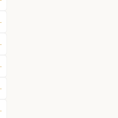
 →
 →
 →
 →
 →