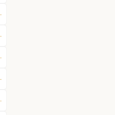
 →
 →
 →
 →
 →