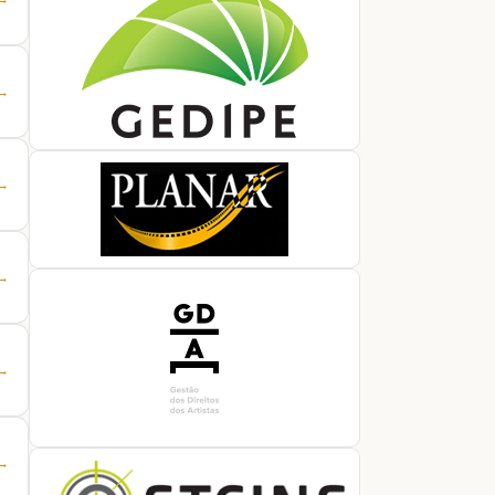
 →
 →
 →
 →
 →