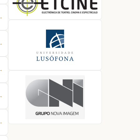
 →
 →
 →
 →
 →