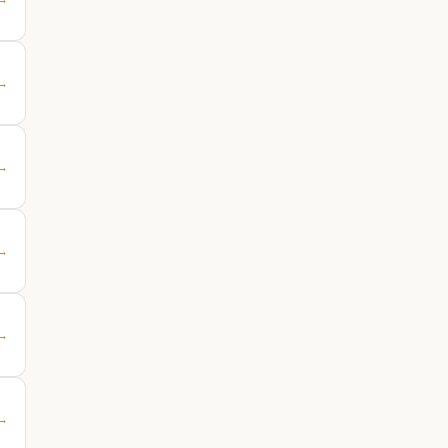
 →
 →
 →
 →
 →