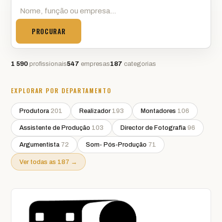
PROCURAR
1 590
profissionais
547
empresas
187
categorias
EXPLORAR POR DEPARTAMENTO
Produtora
201
Realizador
193
Montadores
106
Assistente de Produção
103
Director de Fotografia
96
Argumentista
72
Som- Pós-Produção
71
Ver todas as 187 →